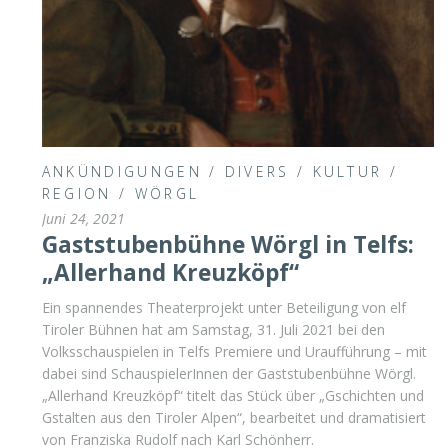
ANKÜNDIGUNGEN
/
DIVERS
/
KULTUR
/
REGION
/
WÖRGL
Juni 24, 2021
Gaststubenbühne Wörgl in Telfs:
„Allerhand Kreuzköpf“
Ein spannendes Theaterprojekt unter Beteiligung von elf
Tiroler Bühnen hat am Samstag, 31. Juli 2021 bei den
Volksschauspielen in Telfs Premiere und Uraufführung – mit
dabei sind SchauspielerInnen der Gaststubenbühne Wörgl.
„Allerhand Kreuzköpf“ titelt das Stück über „Gschichten und
Gstalten aus den Tiroler Alpen“, bearbeitet und dramatisiert
von Franziska Rudolf nach Karl Schönherr.