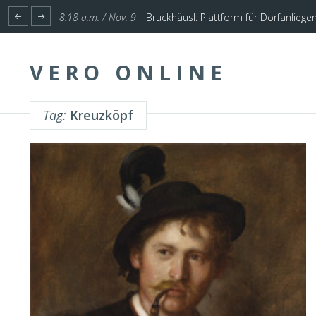
1:17 p.m. / Nov. 4
Start für Planung Hochwasserschutz U
8:18 a.m. / Nov. 9
Bruckhäusl: Plattform für Dorfanliege
VERO ONLINE
Tag:
Kreuzköpf