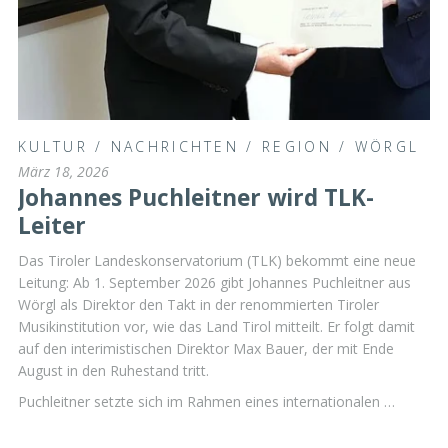
KULTUR
/
NACHRICHTEN
/
REGION
/
WÖRGL
März 18, 2026
Johannes Puchleitner wird TLK-
Leiter
Das Tiroler Landeskonservatorium (TLK) bekommt eine neue
Leitung: Ab 1. September 2026 gibt Johannes Puchleitner aus
Wörgl als Direktor den Takt in der renommierten Tiroler
Musikinstitution vor, wie das Land Tirol mitteilt. Er folgt damit
auf den interimistischen Direktor Max Bauer, der mit Ende
August in den Ruhestand tritt.
Puchleitner setzte sich im Rahmen eines internationalen …