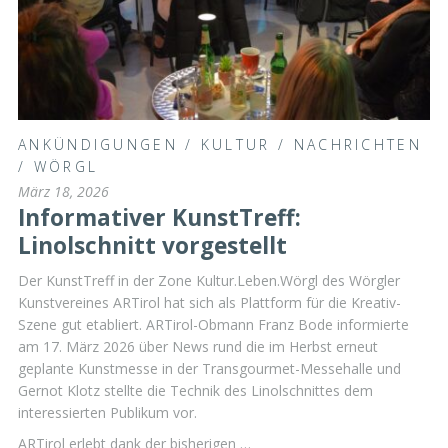
ANKÜNDIGUNGEN
/
KULTUR
/
NACHRICHTEN
/
WÖRGL
März 18, 2026
Informativer KunstTreff:
Linolschnitt vorgestellt
Der KunstTreff in der Zone Kultur.Leben.Wörgl des Wörgler
Kunstvereines ARTirol hat sich als Plattform für die Kreativ-
Szene gut etabliert. ARTirol-Obmann Franz Bode informierte
am 17. März 2026 über News rund die im Herbst erneut
geplante Kunstmesse in der Transgourmet-Messehalle und
Gernot Klotz stellte die Technik des Linolschnittes dem
interessierten Publikum vor.
ARTirol erlebt dank der bisherigen …