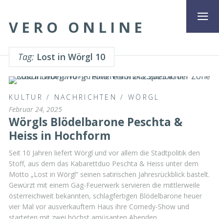
VERO ONLINE
Tag:
Lost in Wörgl 10
KULTUR
/
NACHRICHTEN
/
WÖRGL
Februar 24, 2025
Wörgls Blödelbarone Peschta &
Heiss in Hochform
Seit 10 Jahren liefert Wörgl und vor allem die Stadtpolitik den
Stoff, aus dem das Kabarettduo Peschta & Heiss unter dem
Motto „Lost in Wörgl“ seinen satirischen Jahresrückblick bastelt.
Gewürzt mit einem Gag-Feuerwerk servieren die mittlerweile
österreichweit bekannten, schlagfertigen Blödelbarone heuer
vier Mal vor ausverkauftem Haus ihre Comedy-Show und
starteten mit zwei höchst amüsanten Abenden …