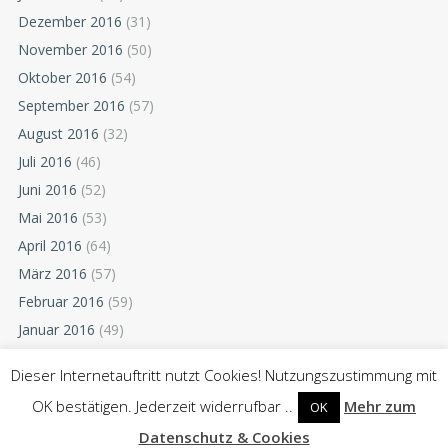
Dezember 2016
(31)
November 2016
(50)
Oktober 2016
(54)
September 2016
(57)
August 2016
(32)
Juli 2016
(46)
Juni 2016
(52)
Mai 2016
(53)
April 2016
(64)
März 2016
(57)
Februar 2016
(59)
Januar 2016
(49)
Dezember 2015
(52)
Dieser Internetauftritt nutzt Cookies! Nutzungszustimmung mit
November 2015
(55)
OK bestätigen. Jederzeit widerrufbar ..
Mehr zum
OK
Oktober 2015
(54)
Datenschutz & Cookies