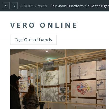
1:17 p.m. / Nov. 4
Start für Planung Hochwasserschutz U
8:18 a.m. / Nov. 9
Bruckhäusl: Plattform für Dorfanliege
VERO ONLINE
Tag:
Out of hands