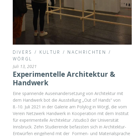
DIVERS
/
KULTUR
/
NACHRICHTEN
/
WÖRGL
Juli 13, 2021
Experimentelle Architektur &
Handwerk
Eine spannende Auseinandersetzung von Architektur mit
dem Handwerk bot die Ausstellung „Out of Hands“ von
8.-10. Juli 2021 in der Galerie am Polylog in Wörgl, die vom
Verein Netzwerk Handwerk in Kooperation mit dem Institut
für experimentelle Architektur ./studio3 der Universität
Innsbruck. Zehn Studierende befassten sich in Architektur-
Entwürfen eingehend mit der Formen- und Materialsprache