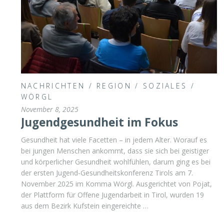
NACHRICHTEN
/
REGION
/
SOZIALES
/
WÖRGL
November 8, 2025
Jugendgesundheit im Fokus
Gesundheit hat viele Facetten – in jedem Alter. Worauf es
bei jungen Menschen ankommt, dass sie sich bei geistiger
und körperlicher Gesundheit wohlfühlen, darum ging es bei
der ersten Jugend-Gesundheitskonferenz Tirols am 7.
November 2025 im Komma Wörgl. Ausgerichtet von Pojat,
der Plattform für Offene Jugendarbeit in Tirol, wurden 19
aus dem Bezirk Kufstein eingereichte …