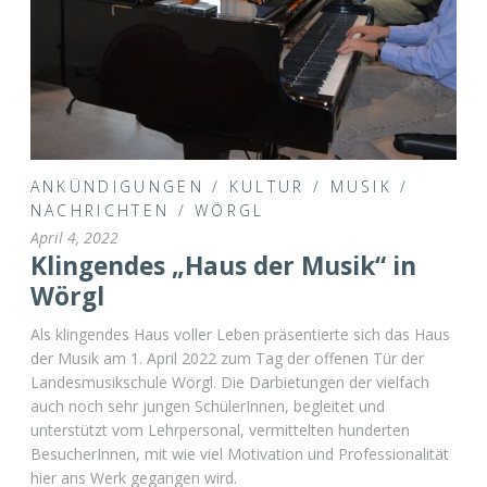
ANKÜNDIGUNGEN
/
KULTUR
/
MUSIK
/
NACHRICHTEN
/
WÖRGL
April 4, 2022
Klingendes „Haus der Musik“ in
Wörgl
Als klingendes Haus voller Leben präsentierte sich das Haus
der Musik am 1. April 2022 zum Tag der offenen Tür der
Landesmusikschule Wörgl. Die Darbietungen der vielfach
auch noch sehr jungen SchülerInnen, begleitet und
unterstützt vom Lehrpersonal, vermittelten hunderten
BesucherInnen, mit wie viel Motivation und Professionalität
hier ans Werk gegangen wird.