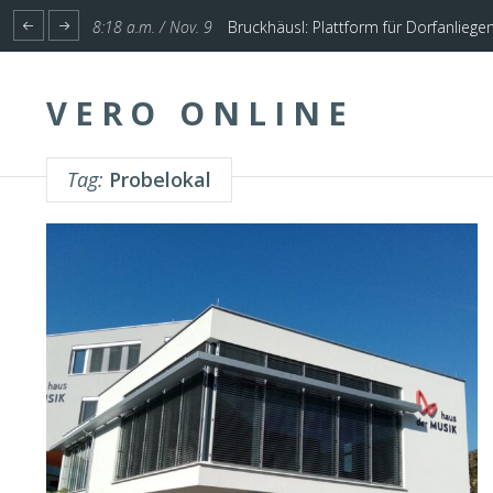
1:17 p.m. / Nov. 4
Start für Planung Hochwasserschutz U
VERO ONLINE
Tag:
Probelokal