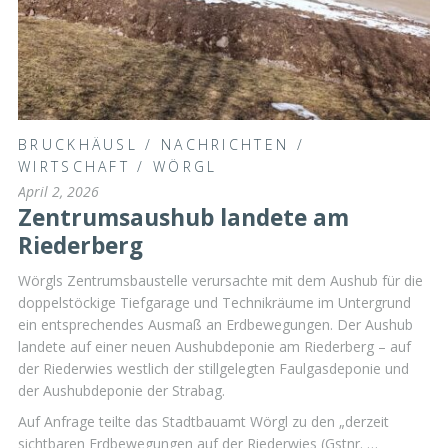
BRUCKHÄUSL
/
NACHRICHTEN
/
WIRTSCHAFT
/
WÖRGL
April 2, 2026
Zentrumsaushub landete am
Riederberg
Wörgls Zentrumsbaustelle verursachte mit dem Aushub für die
doppelstöckige Tiefgarage und Technikräume im Untergrund
ein entsprechendes Ausmaß an Erdbewegungen. Der Aushub
landete auf einer neuen Aushubdeponie am Riederberg – auf
der Riederwies westlich der stillgelegten Faulgasdeponie und
der Aushubdeponie der Strabag.
Auf Anfrage teilte das Stadtbauamt Wörgl zu den „derzeit
sichtbaren Erdbewegungen auf der Riederwies (Gstnr. …