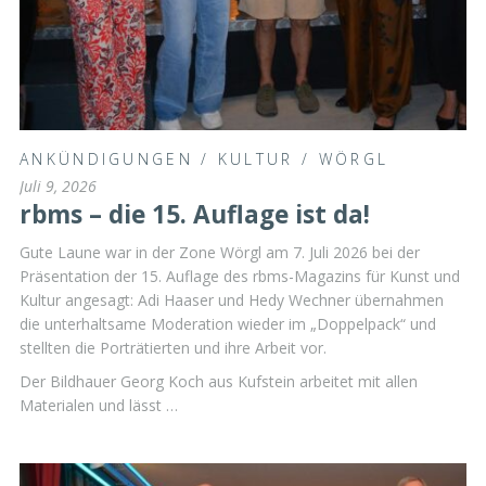
ANKÜNDIGUNGEN
/
KULTUR
/
WÖRGL
Juli 9, 2026
rbms – die 15. Auflage ist da!
Gute Laune war in der Zone Wörgl am 7. Juli 2026 bei der
Präsentation der 15. Auflage des rbms-Magazins für Kunst und
Kultur angesagt: Adi Haaser und Hedy Wechner übernahmen
die unterhaltsame Moderation wieder im „Doppelpack“ und
stellten die Porträtierten und ihre Arbeit vor.
Der Bildhauer Georg Koch aus Kufstein arbeitet mit allen
Materialen und lässt …