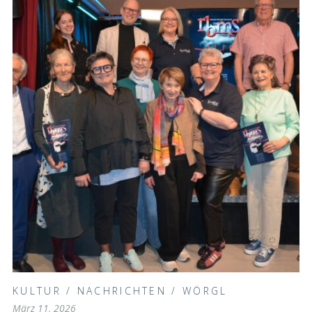
KULTUR
/
NACHRICHTEN
/
WÖRGL
März 11, 2026