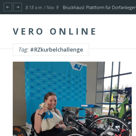
1:17 p.m. / Nov. 4
Start für Planung Hochwasserschutz U
8:18 a.m. / Nov. 9
Bruckhäusl: Plattform für Dorfanliege
VERO ONLINE
Tag:
#RZkurbelchallenge