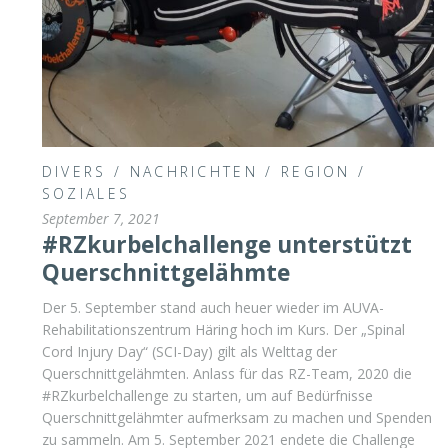
DIVERS
/
NACHRICHTEN
/
REGION
/
SOZIALES
September 7, 2021
#RZkurbelchallenge unterstützt
Querschnittgelähmte
Der 5. September stand auch heuer wieder im AUVA-
Rehabilitationszentrum Häring hoch im Kurs. Der „Spinal
Cord Injury Day“ (SCI-Day) gilt als Welttag der
Querschnittgelähmten. Anlass für das RZ-Team, 2020 die
#RZkurbelchallenge zu starten, um auf Bedürfnisse
Querschnittgelähmter aufmerksam zu machen und Spenden
zu sammeln. Am 5. September 2021 endete die Challenge