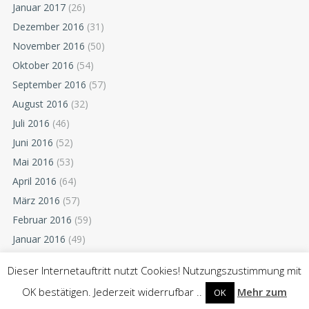
Januar 2017
(26)
Dezember 2016
(31)
November 2016
(50)
Oktober 2016
(54)
September 2016
(57)
August 2016
(32)
Juli 2016
(46)
Juni 2016
(52)
Mai 2016
(53)
April 2016
(64)
März 2016
(57)
Februar 2016
(59)
Januar 2016
(49)
Dezember 2015
(52)
Dieser Internetauftritt nutzt Cookies! Nutzungszustimmung mit
November 2015
(55)
OK bestätigen. Jederzeit widerrufbar ..
Mehr zum
OK
Oktober 2015
(54)