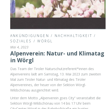
ANKÜNDIGUNGEN
/
NACHHALTIGKEIT
/
SOZIALES
/
WÖRGL
Mai 4, 2023
Alpenverein: Natur- und Klimatag
in Wörgl
Das Team der Tiroler Naturschutzreferent*innen des
Alpenvereins lädt am Samstag, 13. Mai 2023 zum zweiten
Mal zum Tiroler Natur- und Klimatag des Tiroler
Alpenvereines, der heuer von der Sektion Wörgl-
Wildschönau ausgerichtet wird.
Unter dem Motto „Alpenverein goes City“ veranstaltet die
Sektion Wörgl-Wildschönau von 14 bis 17 Uhr beim
CityCenter Wörgl in der Bahnhofstraße ein buntes,