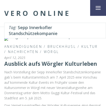
VERO ONLINE
Tag:
Sepp Innerkofler
Standschützekompanie
ANKÜNDIGUNGEN
/
BRUCKHÄUSL
/
KULTUR
/
NACHRICHTEN
/
WÖRGL
April 12, 2025
Ausblick aufs Wörgler Kulturleben
Nach Vorstellung der Sepp Innerkofler Standschützenkompanie
gab´s beim Kulturstammtisch am 7. April 2025 eine Vorschau
auf kommende Kultur-Events im Frühjahr sowie den
Kultursommer in Wörgl mit neuer Veranstaltungsreihe am
Donnerstag unter dem Motto Guggi Kultur-Festival und das
Stadtfest am 5. Juli 2025.
Das Vernetzungstreffen der Wörgler Kulturvereine ging diesmal