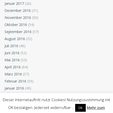
Januar 2017
(26)
Dezember 2016
(31)
November 2016
(50)
Oktober 2016
(54)
September 2016
(57)
August 2016
(32)
Juli 2016
(46)
Juni 2016
(52)
Mai 2016
(53)
April 2016
(64)
März 2016
(57)
Februar 2016
(59)
Januar 2016
(49)
Dezember 2015
(52)
Dieser Internetauftritt nutzt Cookies! Nutzungszustimmung mit
November 2015
(55)
OK bestätigen. Jederzeit widerrufbar ..
Mehr zum
OK
Oktober 2015
(54)