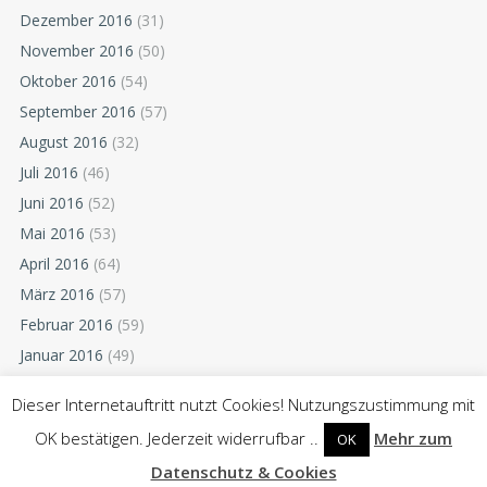
Dezember 2016
(31)
November 2016
(50)
Oktober 2016
(54)
September 2016
(57)
August 2016
(32)
Juli 2016
(46)
Juni 2016
(52)
Mai 2016
(53)
April 2016
(64)
März 2016
(57)
Februar 2016
(59)
Januar 2016
(49)
Dezember 2015
(52)
Dieser Internetauftritt nutzt Cookies! Nutzungszustimmung mit
November 2015
(55)
OK bestätigen. Jederzeit widerrufbar ..
Mehr zum
OK
Oktober 2015
(54)
Datenschutz & Cookies