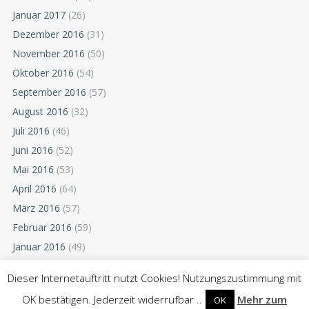
Januar 2017
(26)
Dezember 2016
(31)
November 2016
(50)
Oktober 2016
(54)
September 2016
(57)
August 2016
(32)
Juli 2016
(46)
Juni 2016
(52)
Mai 2016
(53)
April 2016
(64)
März 2016
(57)
Februar 2016
(59)
Januar 2016
(49)
Dezember 2015
(52)
Dieser Internetauftritt nutzt Cookies! Nutzungszustimmung mit
November 2015
(55)
OK bestätigen. Jederzeit widerrufbar ..
Mehr zum
OK
Oktober 2015
(54)