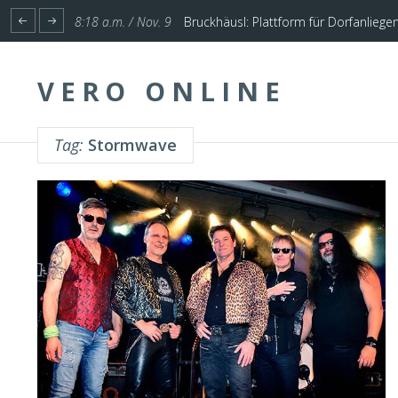
1:17 p.m. / Nov. 4
Start für Planung Hochwasserschutz U
VERO ONLINE
Tag:
Stormwave