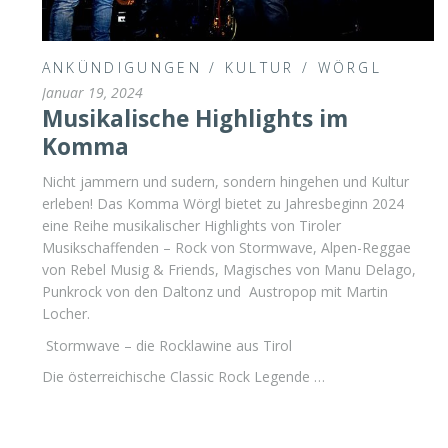
ANKÜNDIGUNGEN
/
KULTUR
/
WÖRGL
Januar 19, 2024
Musikalische Highlights im
Komma
Nicht jammern und sudern, sondern hingehen und Kultur
erleben! Das Komma Wörgl bietet zu Jahresbeginn 2024
eine Reihe musikalischer Highlights von Tiroler
Musikschaffenden – Rock von Stormwave, Alpen-Reggae
von Rebel Musig & Friends, Magisches von Manu Delago,
Punkrock von den Daltonz und Austropop mit Martin
Locher.
Stormwave – die Rocklawine aus Tirol
Die österreichische Classic Rock Legende …