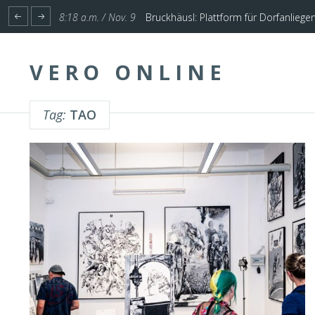
1:17 p.m. / Nov. 4
Start für Planung Hochwasserschutz U
VERO ONLINE
Tag:
TAO