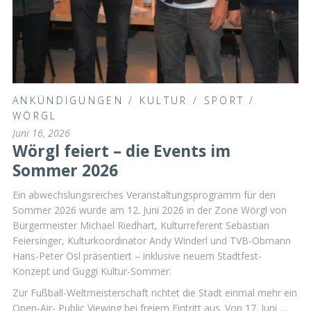
ANKÜNDIGUNGEN
/
KULTUR
/
SPORT
/
WÖRGL
Juni 16, 2026
Wörgl feiert – die Events im
Sommer 2026
Ein abwechslungsreiches Veranstaltungsprogramm für den
Sommer 2026 wurde am 12. Juni 2026 in der Zone Wörgl von
Bürgermeister Michael Riedhart, Kulturreferent Sebastian
Feiersinger, Kulturkoordinator Andy Winderl und TVB-Obmann
Hans-Peter Osl präsentiert – inklusive neuem Stadtfest-
Konzept und Guggi Kultur-Sommer.
Zur Fußball-Weltmeisterschaft richtet die Stadt einmal mehr ein
Open-Air- Public Viewing bei freiem Eintritt aus. Von 17. Juni …