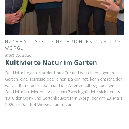
NACHHALTIGKEIT
/
NACHRICHTEN
/
NATUR
/
WÖRGL
März 23, 2026
Kultivierte Natur im Garten
Die Natur beginnt vor der Haustüre und wer einen eigenen
Garten, eine Terrasse oder einen Balkon hat, kann entscheiden,
wieviel Raum dem Leben und der Artenvielfalt gegeben wird.
Die Natur kultivieren – zu diesem Zweck gründete sich bereits
1910 der Obst- und Gartenbauverein in Wörgl, der am 20. März
2026 im Gasthof Weißes Lamm zur …