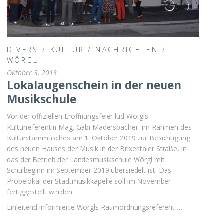
DIVERS
/
KULTUR
/
NACHRICHTEN
/
WÖRGL
Oktober 3, 2019
Lokalaugenschein in der neuen
Musikschule
Vor der offiziellen Eröffnungsfeier lud Wörgls
Kulturreferentin Mag. Gabi Madersbacher im Rahmen des
Kulturstammtisches am 1. Oktober 2019 zur Besichtigung
des neuen Hauses der Musik in der Brixentaler Straße, in
das der Betrieb der Landesmusikschule Wörgl mit
Schulbeginn im September 2019 übersiedelt ist. Das
Probelokal der Stadtmusikkapelle soll im November
fertiggestellt werden.
Einleitend informierte Wörgls Raumordnungsreferent …