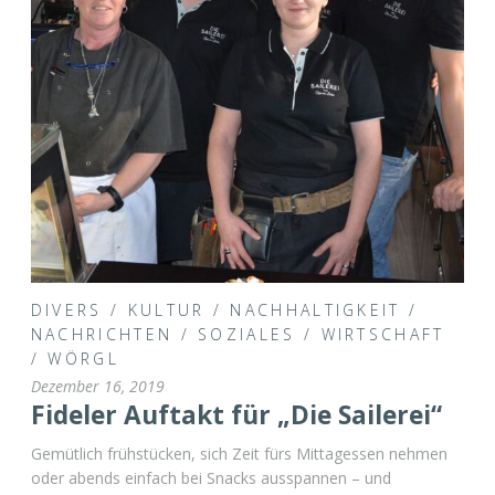
DIVERS
/
KULTUR
/
NACHHALTIGKEIT
/
NACHRICHTEN
/
SOZIALES
/
WIRTSCHAFT
/
WÖRGL
Dezember 16, 2019
Fideler Auftakt für „Die Sailerei“
Gemütlich frühstücken, sich Zeit fürs Mittagessen nehmen
oder abends einfach bei Snacks ausspannen – und