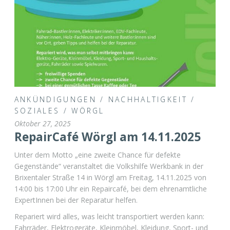
ANKÜNDIGUNGEN
/
NACHHALTIGKEIT
/
SOZIALES
/
WÖRGL
Oktober 27, 2025
RepairCafé Wörgl am 14.11.2025
Unter dem Motto „eine zweite Chance für defekte
Gegenstände“ veranstaltet die Volkshilfe Werkbank in der
Brixentaler Straße 14 in Wörgl am Freitag, 14.11.2025 von
14:00 bis 17:00 Uhr ein Repaircafé, bei dem ehrenamtliche
ExpertInnen bei der Reparatur helfen.
Repariert wird alles, was leicht transportiert werden kann:
Fahrräder, Elektrogeräte, Kleinmöbel, Kleidung, Sport- und