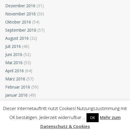
Dezember 2016
(31)
November 2016
(50)
Oktober 2016
(54)
September 2016
(57)
August 2016
(32)
Juli 2016
(46)
Juni 2016
(52)
Mai 2016
(53)
April 2016
(64)
März 2016
(57)
Februar 2016
(59)
Januar 2016
(49)
Dezember 2015
(52)
Dieser Internetauftritt nutzt Cookies! Nutzungszustimmung mit
November 2015
(55)
OK bestätigen. Jederzeit widerrufbar ..
Mehr zum
OK
Oktober 2015
(54)
Datenschutz & Cookies