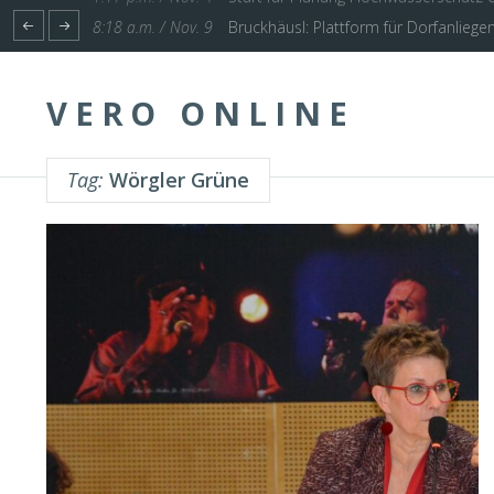
1:17 p.m. / Nov. 4
Start für Planung Hochwasserschutz U
VERO ONLINE
Tag:
Wörgler Grüne