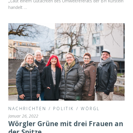
„Laut einem Gutachten des Umweltreferats der BH Kufstein
handelt …
NACHRICHTEN
/
POLITIK
/
WÖRGL
Januar 26, 2022
Wörgler Grüne mit drei Frauen an
der Spitze