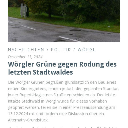
NACHRICHTEN
/
POLITIK
/
WÖRGL
Dezember 13, 2024
Wörgler Grüne gegen Rodung des
letzten Stadtwaldes
Die Wörgler Grünen begrüßen grundsätzlich den Bau eines
neuen Kindergartens, lehnen jedoch den geplanten Standort
in der Rupert-Hagleitner-Straße entschieden ab. Der letzte
intakte Stadtwald in Wörgl würde für dieses Vorhaben
geopfert werden, teilen sie in einer Presseaussendung am
13.12.2024 mit und fordern eine Diskussion über ein
Alternativ-Grundstück.