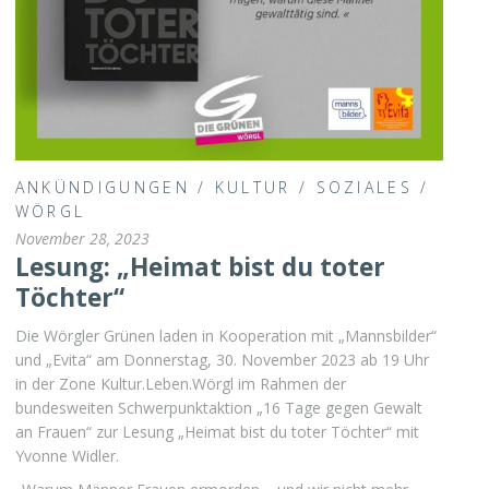
ANKÜNDIGUNGEN
/
KULTUR
/
SOZIALES
/
WÖRGL
November 28, 2023
Lesung: „Heimat bist du toter
Töchter“
Die Wörgler Grünen laden in Kooperation mit „Mannsbilder“
und „Evita“ am Donnerstag, 30. November 2023 ab 19 Uhr
in der Zone Kultur.Leben.Wörgl im Rahmen der
bundesweiten Schwerpunktaktion „16 Tage gegen Gewalt
an Frauen“ zur Lesung „Heimat bist du toter Töchter“ mit
Yvonne Widler.