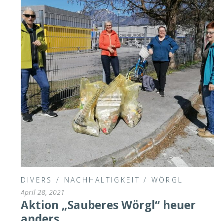
DIVERS
/
NACHHALTIGKEIT
/
WÖRGL
April 28, 2021
Aktion „Sauberes Wörgl“ heuer
anders