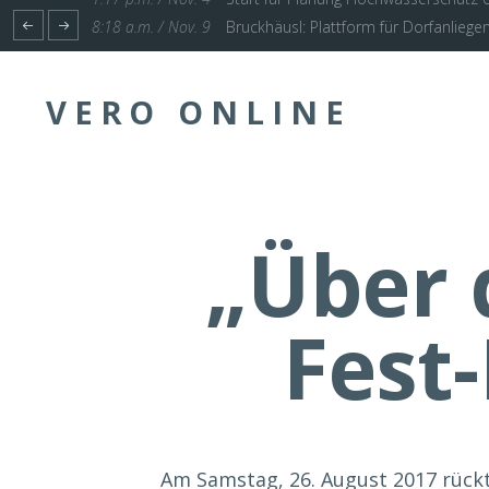
1:17 p.m. / Nov. 4
Start für Planung Hochwasserschutz U
VERO ONLINE
„Über 
Fest
Am Samstag, 26. August 2017 rück