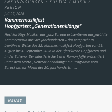
ANKÜNDIGUNGEN
/
KULTUR
/
MUSIK
/
REGION
Juli 27, 2026
Kammermusikfest
Hopfgarten: „Generationenklänge“
Hochkarätige Musiker aus ganz Europa präsentieren ausgewählte
Kammermusik aus vier Jahrhunderten – das verspricht in
bewährter Weise das 32. Kammermusikfest Hopfgarten von 29.
August bis 4. September 2026 in der Pfarrkirche Hopfgarten und
in der Salvena. Der künstlerische Leiter Ramon Jaffé präsentiert
unter dem Motto „Generationenklänge“ ein Programm vom
Barock bis zur Musik des 20. Jahrhunderts ­– …
NEUES