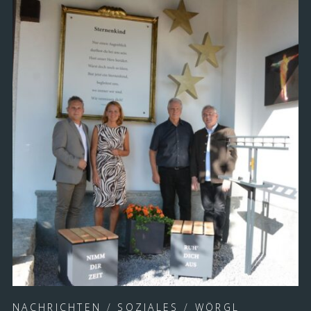
NACHRICHTEN
/
SOZIALES
/
WÖRGL