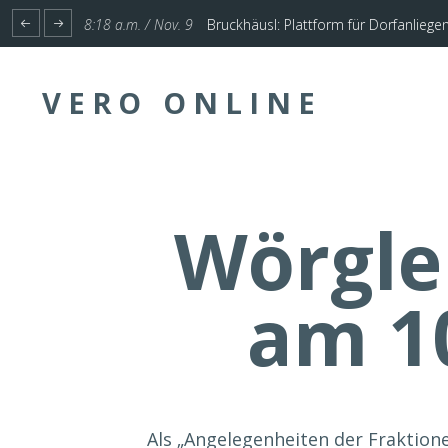
1:17 p.m. / Nov. 4
Start für Planung Hochwasserschutz U
VERO ONLINE
Wörgle
am 1
Als „Angelegenheiten der Fraktione