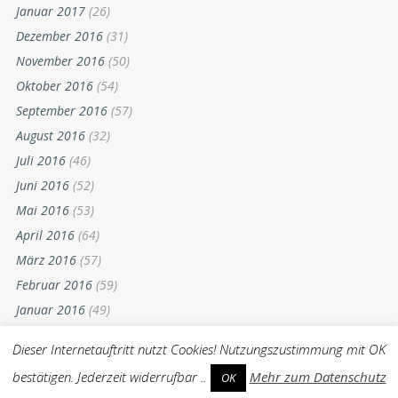
Januar 2017
(26)
Dezember 2016
(31)
November 2016
(50)
Oktober 2016
(54)
September 2016
(57)
August 2016
(32)
Juli 2016
(46)
Juni 2016
(52)
Mai 2016
(53)
April 2016
(64)
März 2016
(57)
Februar 2016
(59)
Januar 2016
(49)
Dezember 2015
(52)
Dieser Internetauftritt nutzt Cookies! Nutzungszustimmung mit OK
November 2015
(55)
bestätigen. Jederzeit widerrufbar ..
Mehr zum Datenschutz
OK
Oktober 2015
(54)