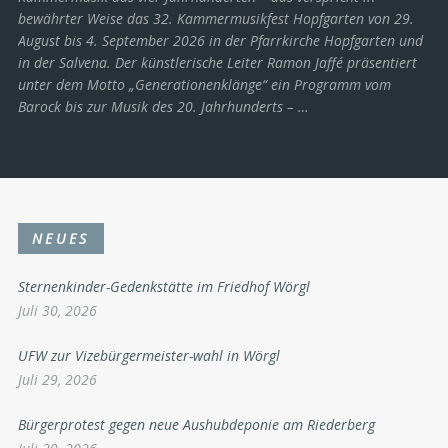
bewährter Weise das 32. Kammermusikfest Hopfgarten von 29.
August bis 4. September 2026 in der Pfarrkirche Hopfgarten und
in der Salvena. Der künstlerische Leiter Ramon Jaffé präsentiert
unter dem Motto „Generationenklänge“ ein Programm vom
Barock bis zur Musik des 20. Jahrhunderts ­– …
NEUES
Sternenkinder-Gedenkstätte im Friedhof Wörgl
Juli 30, 2026
UFW zur Vizebürgermeister-wahl in Wörgl
Juli 29, 2026
Bürgerprotest gegen neue Aushubdeponie am Riederberg