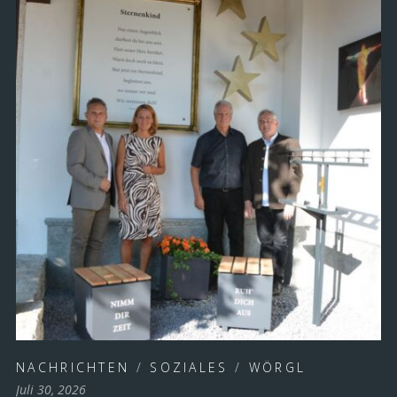
NACHRICHTEN
/
SOZIALES
/
WÖRGL
Juli 30, 2026