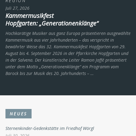
REGION
Juli 27, 2026
Kammermusikfest
Hopfgarten: „Generationenklänge“
Hochkarätige Musiker aus ganz Europa präsentieren ausgewählte
Kammermusik aus vier Jahrhunderten – das verspricht in
bewährter Weise das 32. Kammermusikfest Hopfgarten von 29.
August bis 4. September 2026 in der Pfarrkirche Hopfgarten und
in der Salvena. Der künstlerische Leiter Ramon Jaffé präsentiert
unter dem Motto „Generationenklänge“ ein Programm vom
Barock bis zur Musik des 20. Jahrhunderts ­– …
NEUES
Sternenkinder-Gedenkstätte im Friedhof Wörgl
Juli 30, 2026