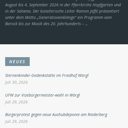
August bis 4. September 2026 in der Pfarrkirche Hopfgarten und
in der Salvena. Der künstlerische Leiter Ramon Jaffé präsentiert
unter dem Motto „Generationenklänge“ ein Programm vom
Barock bis zur Musik des 20. Jahrhunderts ­– …
NEUES
Sternenkinder-Gedenkstätte im Friedhof Wörgl
Juli 30, 2026
UFW zur Vizebürgermeister-wahl in Wörgl
Juli 29, 2026
Bürgerprotest gegen neue Aushubdeponie am Riederberg
Juli 29, 2026