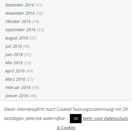
Dezember 2016
(31)
November 2016
(50)
Oktober 2016
(54)
September 2016
(57)
August 2016
(32)
Juli 2016
(46)
Juni 2016
(52)
Mai 2016
(53)
April 2016
(64)
März 2016
(57)
Februar 2016
(59)
Januar 2016
(49)
Dezember 2015
(52)
Dieser Internetauftritt nutzt Cookies! Nutzungszustimmung mit OK
November 2015
(55)
bestätigen. Jederzeit widerrufbar ..
Mehr zum Datenschutz
OK
Oktober 2015
(54)
& Cookies