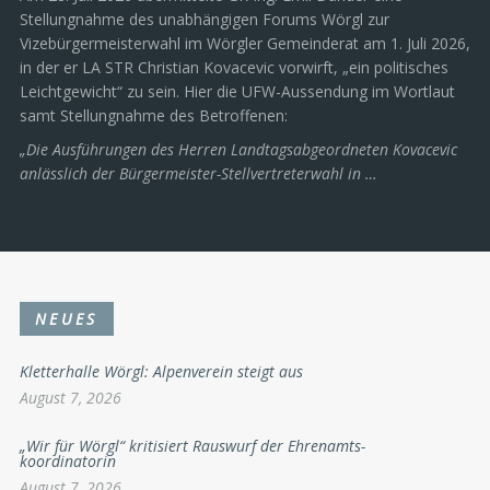
Stellungnahme des unabhängigen Forums Wörgl zur
Vizebürgermeisterwahl im Wörgler Gemeinderat am 1. Juli 2026,
in der er LA STR Christian Kovacevic vorwirft, „ein politisches
Leichtgewicht“ zu sein. Hier die UFW-Aussendung im Wortlaut
samt Stellungnahme des Betroffenen:
„Die Ausführungen des Herren Landtagsabgeordneten Kovacevic
anlässlich der Bürgermeister-Stellvertreterwahl in …
NEUES
Kletterhalle Wörgl: Alpenverein steigt aus
August 7, 2026
„Wir für Wörgl“ kritisiert Rauswurf der Ehrenamts-
koordinatorin
August 7, 2026