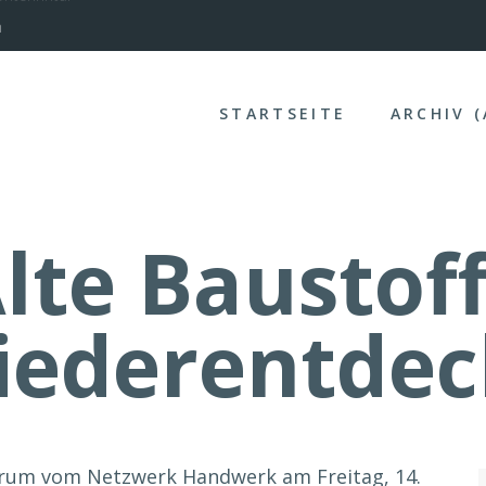
nterinntal
STARTSEITE
ARCHIV 
lte Baustof
iederentdec
orum vom Netzwerk Handwerk am Freitag, 14.