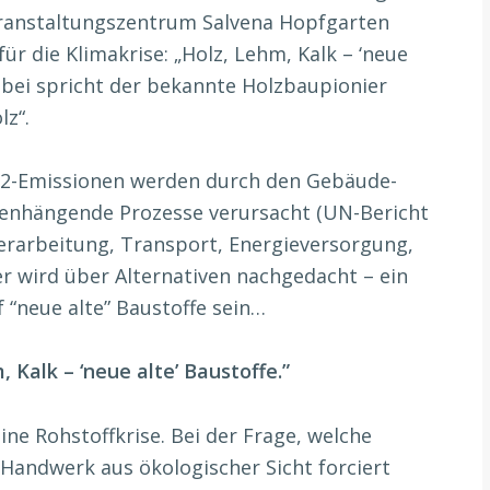
ranstaltungszentrum Salvena Hopfgarten
ür die Klimakrise: „Holz, Lehm, Kalk – ‘neue
abei spricht der bekannte Holzbaupionier
z“.
CO2-Emissionen werden durch den Gebäude-
nhängende Prozesse verursacht (UN-Bericht
erarbeitung, Transport, Energieversorgung,
er wird über Alternativen nachgedacht – ein
“neue alte” Baustoffe sein…
 Kalk – ‘neue alte’ Baustoffe.”
eine Rohstoffkrise. Bei der Frage, welche
 Handwerk aus ökologischer Sicht forciert