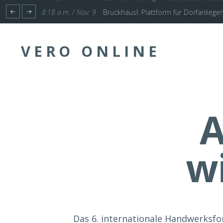
1:17 p.m. / Nov. 4
Start für Planung Hochwasserschutz U
VERO ONLINE
A
w
Das 6. internationale Handwerksf