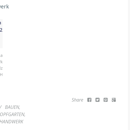
werk
ma
rk
lz
H
Share
/
BAUEN
,
OPFGARTEN
,
.HANDWERK