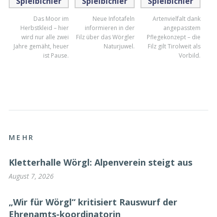
Das Moor im
Neue Infotafeln
Artenvielfalt dank
Herbstkleid – hier
informieren in der
angepasstem
wird nur alle zwei
Filz über das Wörgler
Pflegekonzept – die
Jahre gemäht, heuer
Naturjuwel.
Filz gilt Tirolweit als
ist Pause.
Vorbild.
MEHR
Kletterhalle Wörgl: Alpenverein steigt aus
August 7, 2026
„Wir für Wörgl“ kritisiert Rauswurf der
Ehrenamts-koordinatorin