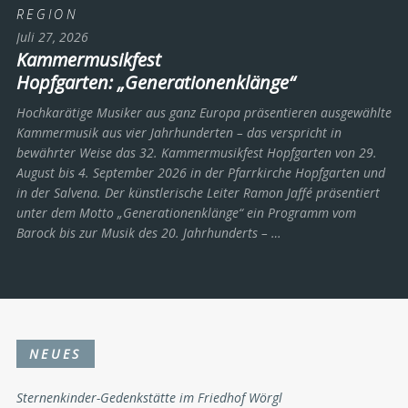
REGION
Juli 27, 2026
Kammermusikfest
Hopfgarten: „Generationenklänge“
Hochkarätige Musiker aus ganz Europa präsentieren ausgewählte
Kammermusik aus vier Jahrhunderten – das verspricht in
bewährter Weise das 32. Kammermusikfest Hopfgarten von 29.
August bis 4. September 2026 in der Pfarrkirche Hopfgarten und
in der Salvena. Der künstlerische Leiter Ramon Jaffé präsentiert
unter dem Motto „Generationenklänge“ ein Programm vom
Barock bis zur Musik des 20. Jahrhunderts ­– …
NEUES
Sternenkinder-Gedenkstätte im Friedhof Wörgl