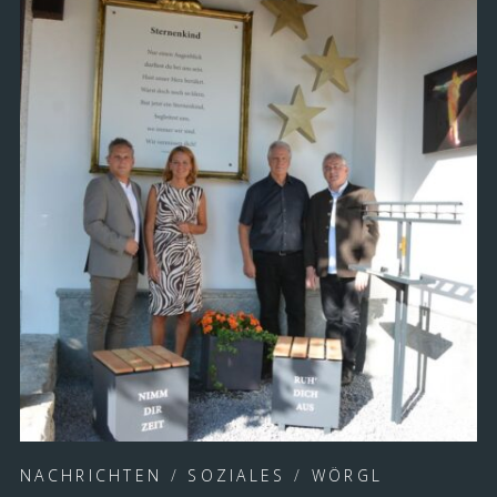
NACHRICHTEN
/
SOZIALES
/
WÖRGL