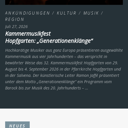
ANKÜNDIGUNGEN
/
KULTUR
/
MUSIK
/
REGION
Juli 27, 2026
Kammermusikfest
Hopfgarten: „Generationenklänge“
Hochkarätige Musiker aus ganz Europa präsentieren ausgewählte
Kammermusik aus vier Jahrhunderten – das verspricht in
bewährter Weise das 32. Kammermusikfest Hopfgarten von 29.
August bis 4. September 2026 in der Pfarrkirche Hopfgarten und
in der Salvena. Der künstlerische Leiter Ramon Jaffé präsentiert
unter dem Motto „Generationenklänge“ ein Programm vom
Barock bis zur Musik des 20. Jahrhunderts ­– …
NEUES