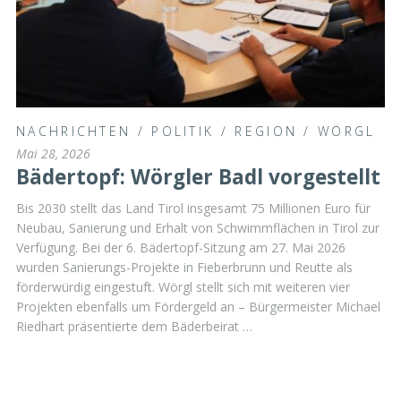
NACHRICHTEN
/
POLITIK
/
REGION
/
WÖRGL
Mai 28, 2026
Bädertopf: Wörgler Badl vorgestellt
Bis 2030 stellt das Land Tirol insgesamt 75 Millionen Euro für
Neubau, Sanierung und Erhalt von Schwimmflächen in Tirol zur
Verfügung. Bei der 6. Bädertopf-Sitzung am 27. Mai 2026
wurden Sanierungs-Projekte in Fieberbrunn und Reutte als
förderwürdig eingestuft. Wörgl stellt sich mit weiteren vier
Projekten ebenfalls um Fördergeld an – Bürgermeister Michael
Riedhart präsentierte dem Bäderbeirat …