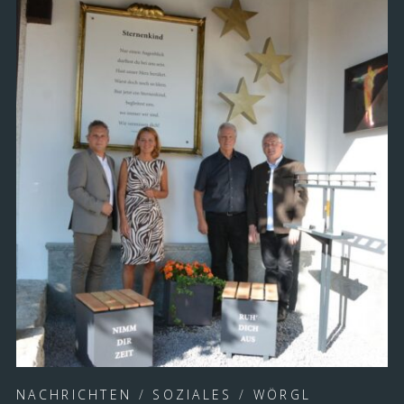
NACHRICHTEN
/
SOZIALES
/
WÖRGL