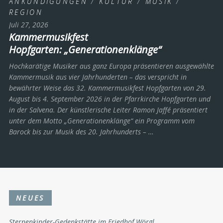
ANKÜNDIGUNGEN
/
KULTUR
/
MUSIK
/
REGION
Juli 27, 2026
Kammermusikfest
Hopfgarten: „Generationenklänge“
Hochkarätige Musiker aus ganz Europa präsentieren ausgewählte
Kammermusik aus vier Jahrhunderten – das verspricht in
bewährter Weise das 32. Kammermusikfest Hopfgarten von 29.
August bis 4. September 2026 in der Pfarrkirche Hopfgarten und
in der Salvena. Der künstlerische Leiter Ramon Jaffé präsentiert
unter dem Motto „Generationenklänge“ ein Programm vom
Barock bis zur Musik des 20. Jahrhunderts ­– …
NEUES
Sternenkinder-Gedenkstätte im Friedhof Wörgl