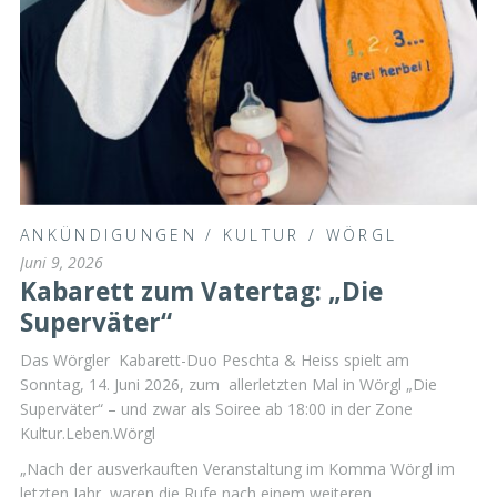
ANKÜNDIGUNGEN
/
KULTUR
/
WÖRGL
Juni 9, 2026
Kabarett zum Vatertag: „Die
Superväter“
Das Wörgler Kabarett-Duo Peschta & Heiss spielt am
Sonntag, 14. Juni 2026, zum allerletzten Mal in Wörgl „Die
Superväter“ – und zwar als Soiree ab 18:00 in der Zone
Kultur.Leben.Wörgl
„Nach der ausverkauften Veranstaltung im Komma Wörgl im
letzten Jahr, waren die Rufe nach einem weiteren