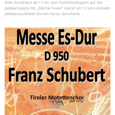
BMK Bruckhäusl ab 11 Uhr zum Festfrühschoppen auf. Die
Jubiläumsparty mit „Zillertal Power“ startet um 13 Uhr und beim
Jubiläumsschießen können Hervis-Gutscheine …