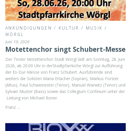
ANKÜNDIGUNGEN
/
KULTUR
/
MUSIK
/
WÖRGL
Juni 10, 2026
Motettenchor singt Schubert-Messe
Der Tiroler Motettenchor Stadt Wörgl lädt am Sonntag, 28. Juni
2026, ab 20:00 Uhr in derStadtpfarrkiche Wörgl zur Aufführung
der Es-Dur-Messe von Franz Schubert. Ausführende sind
weiters die Solisten Maria Erlacher (Sopran), Markus Forster
(Altus), Paul Schweinester (Tenor), Manuel Warwitz (Tenor) und
Sylvain Muster (Bass) sowie das Collegium Confinium unter der
Leitung von Michael Roner.
Franz …