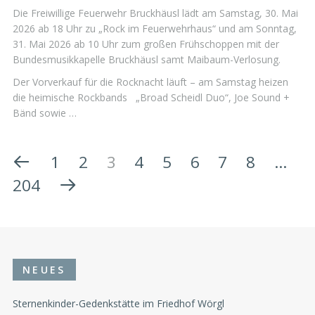
Die Freiwillige Feuerwehr Bruckhäusl lädt am Samstag, 30. Mai
2026 ab 18 Uhr zu „Rock im Feuerwehrhaus“ und am Sonntag,
31. Mai 2026 ab 10 Uhr zum großen Frühschoppen mit der
Bundesmusikkapelle Bruckhäusl samt Maibaum-Verlosung.
Der Vorverkauf für die Rocknacht läuft – am Samstag heizen
die heimische Rockbands „Broad Scheidl Duo“, Joe Sound +
Bänd sowie …
1
2
3
4
5
6
7
8
…
204
NEUES
Sternenkinder-Gedenkstätte im Friedhof Wörgl