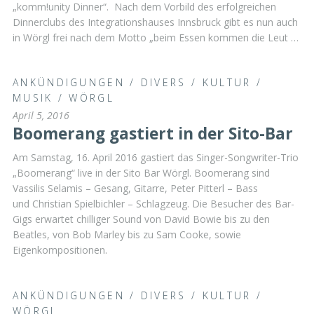
„komm!unity Dinner“. Nach dem Vorbild des erfolgreichen
Dinnerclubs des Integrationshauses Innsbruck gibt es nun auch
in Wörgl frei nach dem Motto „beim Essen kommen die Leut …
ANKÜNDIGUNGEN
/
DIVERS
/
KULTUR
/
MUSIK
/
WÖRGL
April 5, 2016
Boomerang gastiert in der Sito-Bar
Am Samstag, 16. April 2016 gastiert das Singer-Songwriter-Trio
„Boomerang“ live in der Sito Bar Wörgl. Boomerang sind
Vassilis Selamis – Gesang, Gitarre, Peter Pitterl – Bass
und Christian Spielbichler – Schlagzeug. Die Besucher des Bar-
Gigs erwartet chilliger Sound von David Bowie bis zu den
Beatles, von Bob Marley bis zu Sam Cooke, sowie
Eigenkompositionen.
ANKÜNDIGUNGEN
/
DIVERS
/
KULTUR
/
WÖRGL