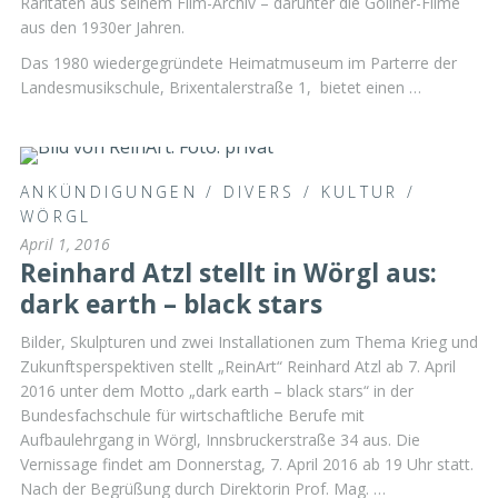
Raritäten aus seinem Film-Archiv – darunter die Gollner-Filme
aus den 1930er Jahren.
Das 1980 wiedergegründete Heimatmuseum im Parterre der
Landesmusikschule, Brixentalerstraße 1, bietet einen …
ANKÜNDIGUNGEN
/
DIVERS
/
KULTUR
/
WÖRGL
April 1, 2016
Reinhard Atzl stellt in Wörgl aus:
dark earth – black stars
Bilder, Skulpturen und zwei Installationen zum Thema Krieg und
Zukunftsperspektiven stellt „ReinArt“ Reinhard Atzl ab 7. April
2016 unter dem Motto „dark earth – black stars“ in der
Bundesfachschule für wirtschaftliche Berufe mit
Aufbaulehrgang in Wörgl, Innsbruckerstraße 34 aus. Die
Vernissage findet am Donnerstag, 7. April 2016 ab 19 Uhr statt.
Nach der Begrüßung durch Direktorin Prof. Mag. …