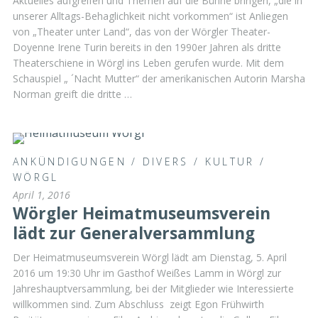
Aktuelles aufgreifen und Themen auf die Bühne bringen, „die in
unserer Alltags-Behaglichkeit nicht vorkommen“ ist Anliegen
von „Theater unter Land“, das von der Wörgler Theater-
Doyenne Irene Turin bereits in den 1990er Jahren als dritte
Theaterschiene in Wörgl ins Leben gerufen wurde. Mit dem
Schauspiel „ ´Nacht Mutter“ der amerikanischen Autorin Marsha
Norman greift die dritte …
ANKÜNDIGUNGEN
/
DIVERS
/
KULTUR
/
WÖRGL
April 1, 2016
Wörgler Heimatmuseumsverein
lädt zur Generalversammlung
Der Heimatmuseumsverein Wörgl lädt am Dienstag, 5. April
2016 um 19:30 Uhr im Gasthof Weißes Lamm in Wörgl zur
Jahreshauptversammlung, bei der Mitglieder wie Interessierte
willkommen sind. Zum Abschluss zeigt Egon Frühwirth