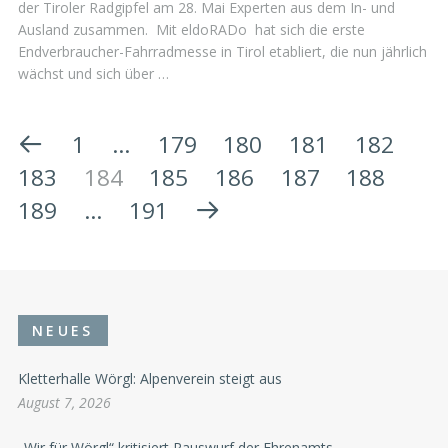
der Tiroler Radgipfel am 28. Mai Experten aus dem In- und
Ausland zusammen. Mit eldoRADo hat sich die erste
Endverbraucher-Fahrradmesse in Tirol etabliert, die nun jährlich
wächst und sich über …
1
…
179
180
181
182
183
184
185
186
187
188
189
…
191
NEUES
Kletterhalle Wörgl: Alpenverein steigt aus
August 7, 2026
„Wir für Wörgl“ kritisiert Rauswurf der Ehrenamts-