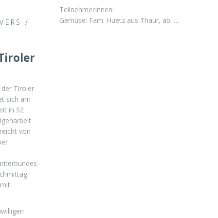
TeilnehmerInnen:
Gemüse: Fam. Huetz aus Thaur, ab. …
IVERS
/
iroler
der Tiroler
tet sich am
it in 52
igenarbeit
reicht von
ber
riterbundes
achmittag
mit
willigen