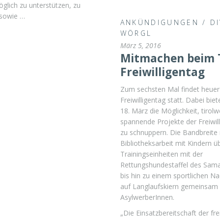
glich zu unterstützen, zu
 sowie …
ANKÜNDIGUNGEN
/
D
WÖRGL
März 5, 2016
Mitmachen beim T
Freiwilligentag
Zum sechsten Mal findet heuer 
Freiwilligentag statt. Dabei bie
18. März die Möglichkeit, tirolwe
spannende Projekte der Freiwill
zu schnuppern. Die Bandbreite 
Bibliotheksarbeit mit Kindern ü
Trainingseinheiten mit der
Rettungshundestaffel des Sama
bis hin zu einem sportlichen N
auf Langlaufskiern gemeinsam 
AsylwerberInnen.
„Die Einsatzbereitschaft der frei