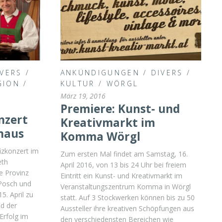
IVERS
/
ANKÜNDIGUNGEN
/
DIVERS
/
GION
/
KULTUR
/
WÖRGL
März 19, 2016
Premiere: Kunst- und
nzert
Kreativmarkt im
lhaus
Komma Wörgl
izkonzert im
Zum ersten Mal findet am Samstag, 16.
eth
April 2016, von 13 bis 24 Uhr bei freiem
ie Provinz
Eintritt ein Kunst- und Kreativmarkt im
 Posch und
Veranstaltungszentrum Komma in Wörgl
5. April zu
statt. Auf 3 Stockwerken können bis zu 50
d der
Aussteller ihre kreativen Schöpfungen aus
Erfolg im
den verschiedensten Bereichen wie