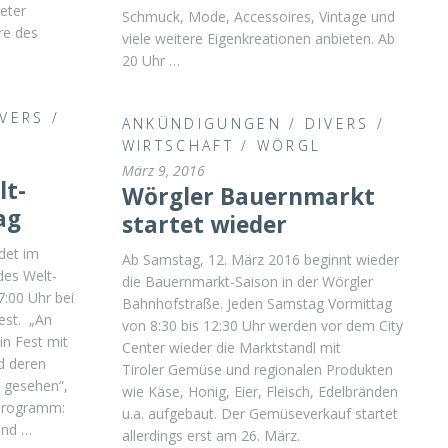
eter
Schmuck, Mode, Accessoires, Vintage und
re des
viele weitere Eigenkreationen anbieten. Ab
20 Uhr …
IVERS
/
ANKÜNDIGUNGEN
/
DIVERS
/
WIRTSCHAFT
/
WÖRGL
März 9, 2016
lt-
Wörgler Bauernmarkt
ag
startet wieder
det im
Ab Samstag, 12. März 2016 beginnt wieder
des Welt-
die Bauernmarkt-Saison in der Wörgler
:00 Uhr bei
Bahnhofstraße. Jeden Samstag Vormittag
fest. „An
von 8:30 bis 12:30 Uhr werden vor dem City
in Fest mit
Center wieder die Marktstandl mit
d deren
Tiroler Gemüse und regionalen Produkten
e gesehen“,
wie Käse, Honig, Eier, Fleisch, Edelbränden
 Programm:
u.a. aufgebaut. Der Gemüseverkauf startet
und …
allerdings erst am 26. März.