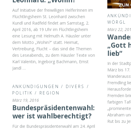
Auf Initiative der freiwilligen HelferInnen im
ANKÜND
Flüchtlingsheim St. Leonhard zwischen
WÖRGL
Kundl und Radfeld findet am Samstag, 2.
März 22, 20
April 2016, ab 19 Uhr im Flüchtlingsheim
Wander
eine Lesung mit Helmuth A. Häusler unter
dem Motto „Wohin?“ statt. Heimat,
„Gott 
Vertreibung, Flucht – das sind die Themen
lieb“
des Leseabends, zu dem Häusler Texte von
Karl Valentin, Ingeborg Bachmann, Ernst
In der Stadt
Jandl …
März bis 17.
Wanderausst
Fremdling li
ANKÜNDIGUNGEN
/
DIVERS
/
Herausford
POLITIK
/
REGION
Fremden brin
März 19, 2016
farbigen Taf
Bundespräsidentenwahl:
„prominenter
wer ist wahlberechtigt?
Abraham und
Rut bis zu J
Für die Bundespräsidentenwahl am 24. April