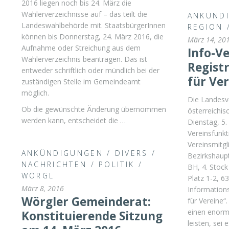
2016 liegen noch bis 24. März die
Wählerverzeichnisse auf – das teilt die
ANKÜND
Landeswahlbehörde mit. StaatsbürgerInnen
REGION
können bis Donnerstag, 24. März 2016, die
März 14, 20
Aufnahme oder Streichung aus dem
Info-V
Wählerverzeichnis beantragen. Das ist
Registr
entweder schriftlich oder mündlich bei der
für Ve
zuständigen Stelle im Gemeindeamt
möglich.
Die Landesv
Ob die gewünschte Änderung übernommen
österreichi
werden kann, entscheidet die …
Dienstag, 5.
Vereinsfunk
Vereinsmitgl
ANKÜNDIGUNGEN
/
DIVERS
/
Bezirkshaup
NACHRICHTEN
/
POLITIK
/
BH, 4. Stoc
WÖRGL
Platz 1-2, 6
März 8, 2016
Informations
Wörgler Gemeinderat:
für Vereine“
einen enorme
Konstituierende Sitzung
leisten, sei