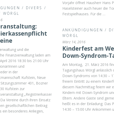
Vorjahr öffnet Hausherr Hans P
IGUNGEN
/
DIVERS
/
Haselsteiner auch heuer die To
/
WÖRGL
Festspielhauses. Für die …
16
eranstaltung:
ANKÜNDIGUNGEN
/
D
ierkassenpflicht
WÖRGL
reine
März 14, 2016
Kinderfest am We
erwaltung und die
Down-Syndrom-T
sche Finanzverwaltung laden am
 April 2016 18:30 bis 21:00 Uhr
Am Montag, 21. März 2016 fin
tionärInnen und
Tagungshaus Wörgl anlässlich 
ieder in der
Down-Syndroms von 14:30 – 17
tmannschaft Kufstein, Neue
freiem Eintritt zu einem Kinder
k Sitzungszimmer 401, Bozner
diesem Nachmittag feiern wir e
330 Kufstein zur
Kindern mit Down-Syndrom un
veranstaltung „Registrierkassenpflicht
Eltern. Andere Gäste sind gern
. Da Vereine durch ihren Einsatz
heißt es in der Einladung. Das
n gesellschaftlichen Beitrag
14:30 – 15:00 Uhr Ankommen 
 es ein besonderes Anliegen,