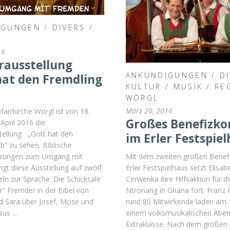
IGUNGEN
/
DIVERS
/
16
ausstellung
ANKÜNDIGUNGEN
/
D
hat den Fremdling
KULTUR
/
MUSIK
/
RE
WÖRGL
März 20, 2016
pfarrkirche Wörgl ist von 18.
Großes Benefizko
 April 2016 die
ellung „Gott hat den
im Erler Festspie
eb“ zu sehen. Biblische
Mit dem zweiten großen Benef
erungen zum Umgang mit
Erler Festspielhaus setzt Elisab
gt diese Ausstellung auf zwölf
Cerwenka ihre Hilfsaktion für d
eln zur Sprache. Die Schicksale
Ntronang in Ghana fort. Franz
“ Fremder in der Bibel von
rund 80 Mitwirkende laden am 1
 Sara über Josef, Mose und
einem volksmusikalischen Aben
esus …
Extraklasse. Nach dem großen 