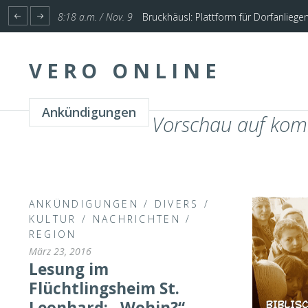
1:17 p.m. / Nov. 4
Start für Planung Hochwasserschutz U
VERO ONLINE
Ankündigungen
Vorschau auf kom
ANKÜNDIGUNGEN
/
DIVERS
/
KULTUR
/
NACHRICHTEN
/
REGION
März 23, 2016
Lesung im
Flüchtlingsheim St.
Leonhard: „Wohin?“