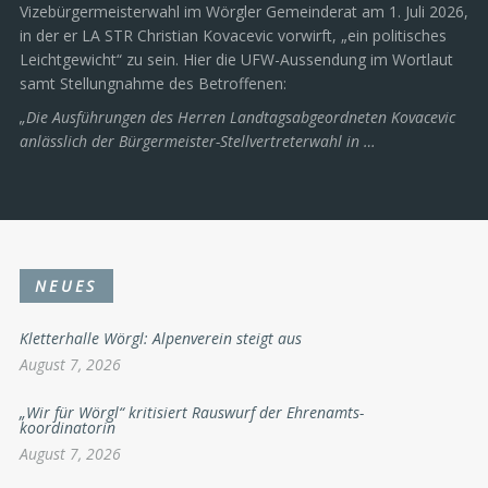
Vizebürgermeisterwahl im Wörgler Gemeinderat am 1. Juli 2026,
in der er LA STR Christian Kovacevic vorwirft, „ein politisches
Leichtgewicht“ zu sein. Hier die UFW-Aussendung im Wortlaut
samt Stellungnahme des Betroffenen:
„Die Ausführungen des Herren Landtagsabgeordneten Kovacevic
anlässlich der Bürgermeister-Stellvertreterwahl in …
NEUES
Kletterhalle Wörgl: Alpenverein steigt aus
August 7, 2026
„Wir für Wörgl“ kritisiert Rauswurf der Ehrenamts-
koordinatorin
August 7, 2026