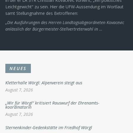
in der er LA STR Christian Kovacevic vorwirft, „ein politisches
Leichtgewicht“ zu sein. Hier die UFW-Aussendung im Wortlaut
samt Stellungnahme des Betroffenen:
„Die Ausführungen des Herren Landtagsabgeordneten Kovacevic
anlässlich der Bürgermeister-Stellvertreterwahl in …
NEUES
Kletterhalle Wörgl: Alpenverein steigt aus
August 7, 2026
„Wir für Wörgl“ kritisiert Rauswurf der Ehrenamts-
koordinatorin
August 7, 2026
Sternenkinder-Gedenkstätte im Friedhof Wörgl