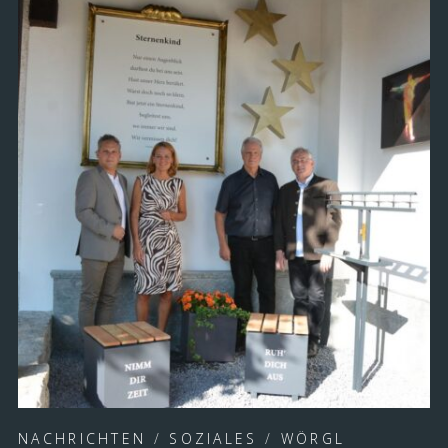
NACHRICHTEN
/
SOZIALES
/
WÖRGL