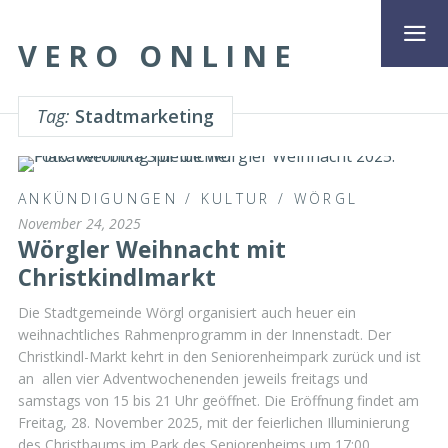
VERO ONLINE
Tag:
Stadtmarketing
ANKÜNDIGUNGEN
/
KULTUR
/
WÖRGL
November 24, 2025
Wörgler Weihnacht mit
Christkindlmarkt
Die Stadtgemeinde Wörgl organisiert auch heuer ein
weihnachtliches Rahmenprogramm in der Innenstadt. Der
Christkindl-Markt kehrt in den Seniorenheimpark zurück und ist
an allen vier Adventwochenenden jeweils freitags und
samstags von 15 bis 21 Uhr geöffnet. Die Eröffnung findet am
Freitag, 28. November 2025, mit der feierlichen Illuminierung
des Christbaums im Park des Seniorenheims um 17:00 …