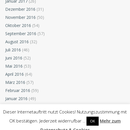
Januar 2017
(26)
Dezember 2016
(31)
November 2016
(50)
Oktober 2016
(54)
September 2016
(57)
August 2016
(32)
Juli 2016
(46)
Juni 2016
(52)
Mai 2016
(53)
April 2016
(64)
März 2016
(57)
Februar 2016
(59)
Januar 2016
(49)
Dezember 2015
(52)
Dieser Internetauftritt nutzt Cookies! Nutzungszustimmung mit
November 2015
(55)
OK bestätigen. Jederzeit widerrufbar ..
Mehr zum
OK
Oktober 2015
(54)
Datenschutz & Cookies