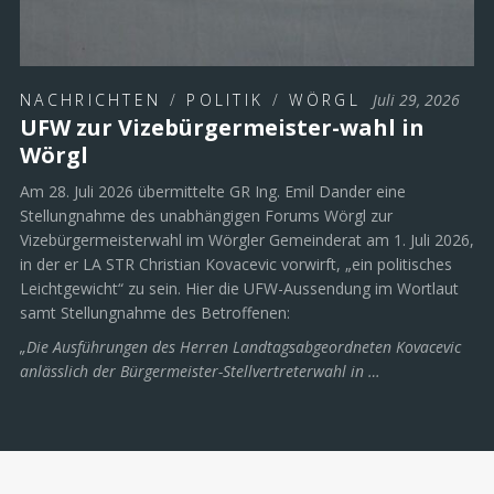
NACHRICHTEN
/
POLITIK
/
WÖRGL
Juli 29, 2026
UFW zur Vizebürgermeister-wahl in
Wörgl
Am 28. Juli 2026 übermittelte GR Ing. Emil Dander eine
Stellungnahme des unabhängigen Forums Wörgl zur
Vizebürgermeisterwahl im Wörgler Gemeinderat am 1. Juli 2026,
in der er LA STR Christian Kovacevic vorwirft, „ein politisches
Leichtgewicht“ zu sein. Hier die UFW-Aussendung im Wortlaut
samt Stellungnahme des Betroffenen:
„Die Ausführungen des Herren Landtagsabgeordneten Kovacevic
anlässlich der Bürgermeister-Stellvertreterwahl in …