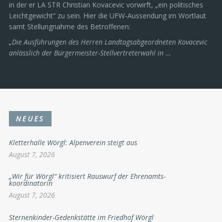
in der er LA STR Christian Kovacevic vorwirft, „ein politisches
Leichtgewicht“ zu sein. Hier die UFW-Aussendung im Wortlaut
samt Stellungnahme des Betroffenen:
„Die Ausführungen des Herren Landtagsabgeordneten Kovacevic
anlässlich der Bürgermeister-Stellvertreterwahl in …
NEUES
Kletterhalle Wörgl: Alpenverein steigt aus
August 7, 2026
„Wir für Wörgl“ kritisiert Rauswurf der Ehrenamts-
koordinatorin
August 7, 2026
Sternenkinder-Gedenkstätte im Friedhof Wörgl