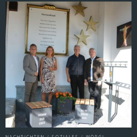
NACHRICHTEN
/
SOZIALES
/
WÖRGL