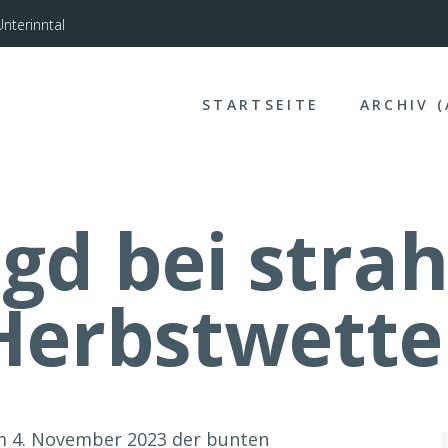
nterinntal
STARTSEITE
ARCHIV 
gd bei str
Herbstwette
am 4. November 2023 der bunten