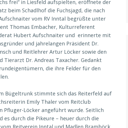
 frei“ in Liesfeld aufspielten, eröffnete der
atz beim Schadlhof die Fuchsjagd, die nach
 Aufschnaiter vom RV Inntal begrüßte unter
rent Thomas Embacher, Kulturreferent
derat Hubert Aufschnaiter und erinnerte mit
sgründer und jahrelangen Präsident Dr.
sch und Reitlehrer Artur Löcker sowie den
nd Tierarzt Dr. Andreas Taxacher. Gedankt
undeigentümern, die ihre Felder für den
len.
im Bügeltrunk stimmte sich das Reiterfeld auf
chsreiterin Emily Thaler vom Reitclub
Pfluger-Löcker angeführt wurde. Seitlich
d es durch die Pikeure – heuer durch die
 vom Reitverein Inntal und Madlen Bramböck