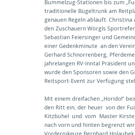
Bummelzug-Stationen bis zum „Fuchs
traditionelle Bügeltrunk am Reitpl
genauen Regeln abläuft. Christina
den Zuschauern Wörgls Sportrefe
Sebastian Feiersinger und Gemein
einer Gedenkminute an den Verein
Gerhard Schnorrenberg, Pferdemen
jahrelangen RV-Inntal Präsident u
wurde den Sponsoren sowie den Gr
Reitsport-Event zur Verfügung stel
Mit einem dreifachen „Horido!“ be
den Ritt ein, der heuer von der Fu
Kitzbühel und vom Master Kirsten 
nach vorn und hinten begrenzt wir
Vorderpikeure Bernhard Holaubek