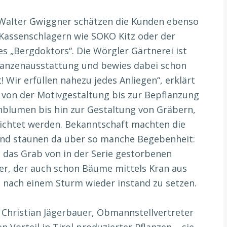
Walter Gwiggner schätzen die Kunden ebenso
Kassenschlagern wie SOKO Kitz oder der
es „Bergdoktors“. Die Wörgler Gärtnerei ist
flanzenausstattung und bewies dabei schon
! Wir erfüllen nahezu jedes Anliegen“, erklärt
t von der Motivgestaltung bis zur Bepflanzung
nblumen bis hin zur Gestaltung von Gräbern,
richtet werden. Bekanntschaft machten die
und staunen da über so manche Begebenheit:
 das Grab von in der Serie gestorbenen
er, der auch schon Bäume mittels Kran aus
 nach einem Sturm wieder instand zu setzen.
 Christian Jägerbauer, Obmannstellvertreter
 Vorteil in Tirol produzierter Pflanzen – sie