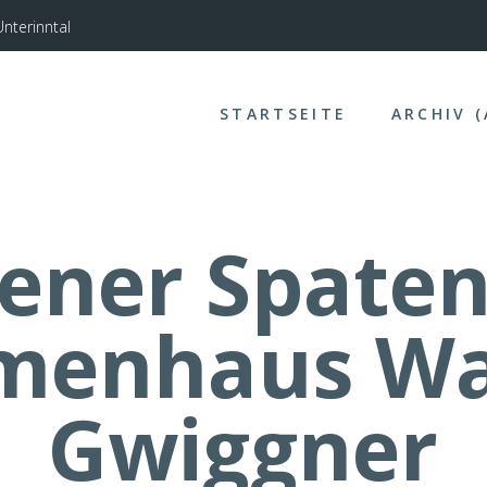
nterinntal
STARTSEITE
ARCHIV 
ener Spaten
menhaus Wa
Gwiggner