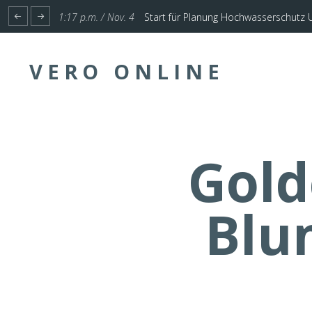
1:17 p.m. / Nov. 4
Start für Planung Hochwasserschutz U
VERO ONLINE
Gold
Blu