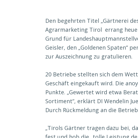
Den begehrten Titel „Gärtnerei d
Agrarmarketing Tirol errang heue
Grund für Landeshauptmannstellv
Geisler, den „Goldenen Spaten“ pe
zur Auszeichnung zu gratulieren.
20 Betriebe stellten sich dem We
Geschäft eingekauft wird. Die ano
Punkte. „Gewertet wird etwa Bera
Sortiment“, erklärt DI Wendelin Ju
Durch Rückmeldung an die Betriebe
„Tirols Gärtner tragen dazu bei, das
fest und hob die „tolle Leistung d