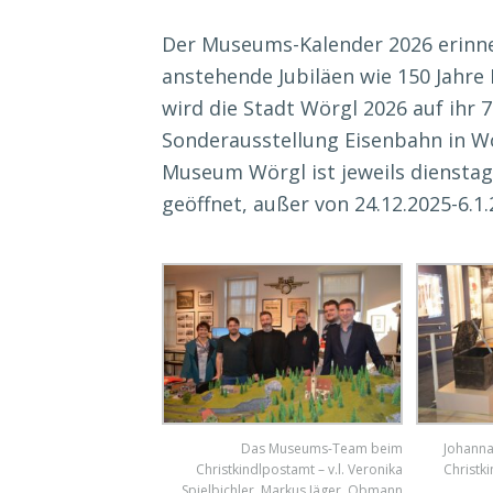
Der Museums-Kalender 2026 erinne
anstehende Jubiläen wie 150 Jahr
wird die Stadt Wörgl 2026 auf ihr 
Sonderausstellung Eisenbahn in Wö
Museum Wörgl ist jeweils diensta
geöffnet, außer von 24.12.2025-6.1.
Das Museums-Team beim
Johann
Christkindlpostamt – v.l. Veronika
Christk
Spielbichler, Markus Jäger, Obmann