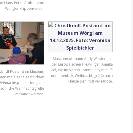
nd Hans-Peter Gruber vom
Wörgler Krippenverein.
Museumsobmann Andy Winderl mit
der Europäischen Freiwilligen Annika
Giel, die im Verein komm!unity mithilft
stkindl-Postamt im Museum
und ebenfalls Weihnachtsgrüße nach
ten mit eigens gedruckten
Hause per Post versandte.
eihnachtspostkarten ganz
sönliche Weihnachtsgrüße
versandt werden.