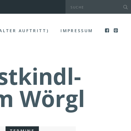
(ALTER AUFTRITT)
IMPRESSUM
stkindl-
m Wörgl
TERMINE