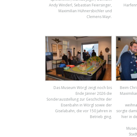
Andy Winderl, Sebastian Feiersinger,
Harfenm
Maximilian Hühnersbichler und
Clemens Mayr.
Das Museum Wörgl zeigt noch bis
Beim Chri
Ende Jänner 2026 die
Maximilia
Sonderausstellung zur Geschichte der
Eisenbahn in Wörgl sowie der
weihna
Giselabahn, die vor 150 Jahren in
sorgte dami
Betrieb ging.
hier in d
Museu
Stad