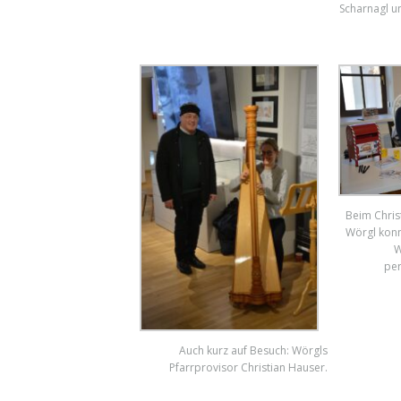
Scharnagl u
Beim Chri
Wörgl konn
W
per
Auch kurz auf Besuch: Wörgls
Pfarrprovisor Christian Hauser.