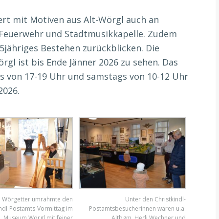
rt mit Motiven aus Alt-Wörgl auch an
e Feuerwehr und Stadtmusikkapelle. Zudem
75jähriges Bestehen zurückblicken. Die
rgl ist bis Ende Jänner 2026 zu sehen. Das
gs von 17-19 Uhr und samstags von 10-12 Uhr
2026.
a Wörgetter umrahmte den
Unter den Christkindl-
indl-Postamts-Vormittag im
Postamtsbesucherinnen waren u.a.
Museum Wörgl mit feiner
Altbgm. Hedi Wechner und