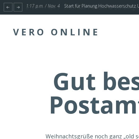
1:17 p.m. / Nov. 4
Start für Planung Hochwasserschutz U
VERO ONLINE
Gut bes
Postam
Weihnachtsgrüße noch ganz „old sc