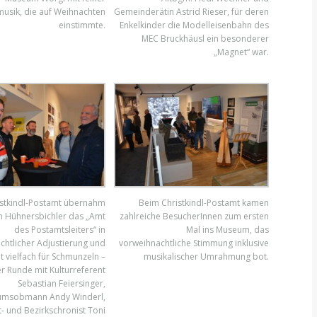
usik, die auf Weihnachten
Gemeinderätin Astrid Rieser, für deren
einstimmte.
Enkelkinder die Modelleisenbahn des
MEC Bruckhäusl ein besonderer
„Magnet“ war.
stkindl-Postamt übernahm
Beim Christkindl-Postamt kamen
n Hühnersbichler das „Amt
zahlreiche BesucherInnen zum ersten
des Postamtsleiters“ in
Mal ins Museum, das
chtlicher Adjustierung und
vorweihnachtliche Stimmung inklusive
t vielfach für Schmunzeln –
musikalischer Umrahmung bot.
er Runde mit Kulturreferent
Sebastian Feiersinger,
msobmann Andy Winderl,
t- und Bezirkschronist Toni