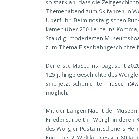
so stark an, dass die Zeitgeschic
Themenabend zum Skifahren in Wör
Überfuhr. Beim nostalgischen Rück
kamen über 230 Leute ins Komma, 
Staudigl moderierten Museumshoa
zum Thema Eisenbahngeschichte f
Der erste Museumshoagascht 2026 
125-jährige Geschichte des Wörgl
sind jetzt schon unter
museum@wo
möglich.
Mit der Langen Nacht der Museen 
Friedensarbeit in Wörgl, in dere
des Wörgler Postamtsdieners Her
Ende des 2. Weltkrieges vor 80 Jah