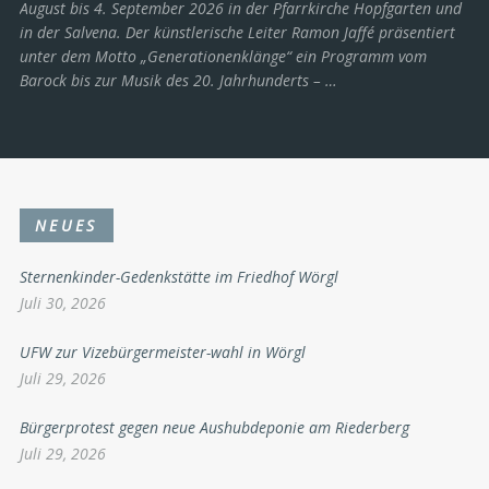
August bis 4. September 2026 in der Pfarrkirche Hopfgarten und
in der Salvena. Der künstlerische Leiter Ramon Jaffé präsentiert
unter dem Motto „Generationenklänge“ ein Programm vom
Barock bis zur Musik des 20. Jahrhunderts ­– …
NEUES
Sternenkinder-Gedenkstätte im Friedhof Wörgl
Juli 30, 2026
UFW zur Vizebürgermeister-wahl in Wörgl
Juli 29, 2026
Bürgerprotest gegen neue Aushubdeponie am Riederberg
Juli 29, 2026