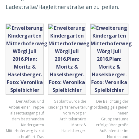
Ladestraße/Hagleitnerstraße an zu peilen.
Der Aufbau und
Geplant wurde die
Die Belichtung der
Anbau einer Treppe
Kindergartenerweiterung
nordseitig gelegenen
als Notausgang auf
vom Wörgler
neuen
dem bestehenden
Architekurbüro
Gruppenräume
Kindergarten
Moritz &
erfolgt über große
Mitterhoferweg ist rot
Haselsberger.
Außenfenster im
schraffiert. Das
Norden und