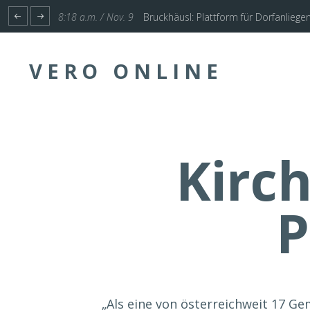
1:17 p.m. / Nov. 4
Start für Planung Hochwasserschutz U
VERO ONLINE
Kirch
P
„Als eine von österreichweit 17 G