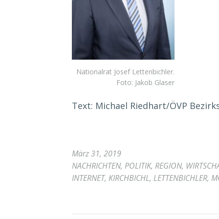
Nationalrat Josef Lettenbichler.
Foto: Jakob Glaser
Text: Michael Riedhart/ÖVP Bezirk
März 31, 2019
NACHRICHTEN
,
POLITIK
,
REGION
,
WIRTSCH
INTERNET
,
KIRCHBICHL
,
LETTENBICHLER
,
M