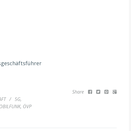
sgeschäftsführer
Share
AFT
/
5G
,
OBILFUNK
,
ÖVP