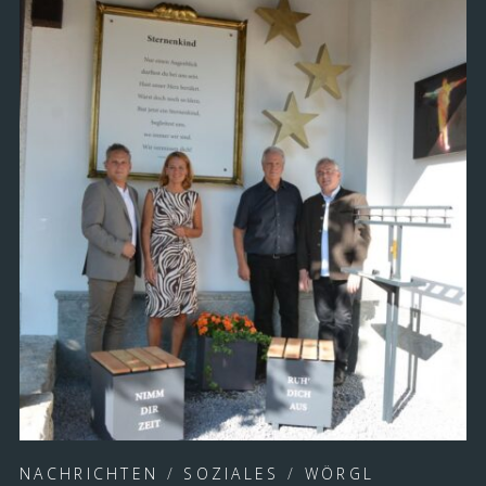
NACHRICHTEN
/
SOZIALES
/
WÖRGL